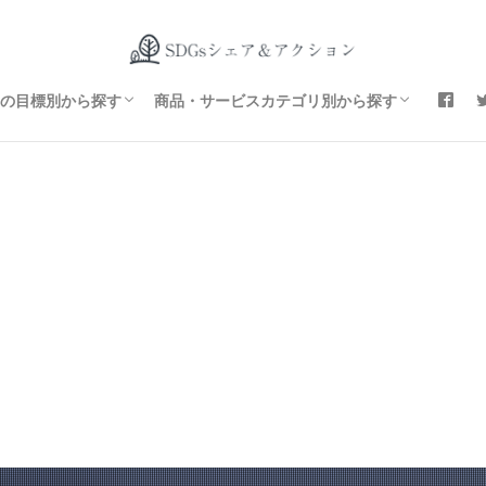
貧困をなくそう
飢餓をゼロに
すべての人に健康と福祉を
質の高い教育をみんなに
ジェンダー平等を実現しよう
安全な水とトイレを世界中に
エネルギーをみんなに そしてクリーンに
働きがいも経済成長も
産業と技術革新の基盤をつくろう
 人や国の不平等をなくそう
 住み続けられるまちづくりを
 つくる責任 つかう責任
 気候変動に具体的な対策を
 海の豊かさを守ろう
 陸の豊かさも守ろう
 平和と公正をすべての人に
 パートナーシップで目標を達成しよう
ファッション
食料・飲料
エネルギー
電化製品
雑貨
17の目標別から探す
商品・サービスカテゴリ別から探す
貧困をなくそう
飢餓をゼロに
すべての人に健康と福祉を
質の高い教育をみんなに
ジェンダー平等を実現しよう
安全な水とトイレを世界中に
エネルギーをみんなに そしてクリーンに
働きがいも経済成長も
産業と技術革新の基盤をつくろう
 人や国の不平等をなくそう
 住み続けられるまちづくりを
 つくる責任 つかう責任
 気候変動に具体的な対策を
 海の豊かさを守ろう
 陸の豊かさも守ろう
 平和と公正をすべての人に
 パートナーシップで目標を達成しよう
ファッション
食料・飲料
エネルギー
電化製品
雑貨