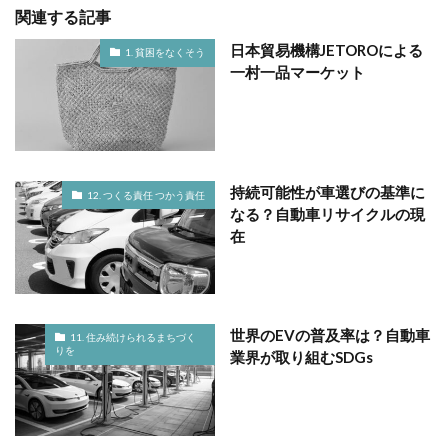
関連する記事
日本貿易機構JETOROによる
1. 貧困をなくそう
一村一品マーケット
持続可能性が車選びの基準に
12. つくる責任 つかう責任
なる？自動車リサイクルの現
在
世界のEVの普及率は？自動車
11. 住み続けられるまちづく
りを
業界が取り組むSDGs