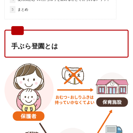
5
まとめ
手ぶら登園とは