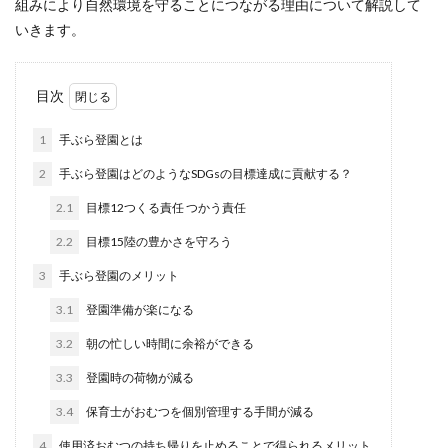
組みにより自然環境を守ることにつながる理由について解説して
いきます。
目次
1
手ぶら登園とは
2
手ぶら登園はどのようなSDGsの目標達成に貢献する？
2.1
目標12つくる責任 つかう責任
2.2
目標15陸の豊かさを守ろう
3
手ぶら登園のメリット
3.1
登園準備が楽になる
3.2
朝の忙しい時間に余裕ができる
3.3
登園時の荷物が減る
3.4
保育士がおむつを個別管理する手間が減る
4
使用済おむつの持ち帰りを止めることで得られるメリット