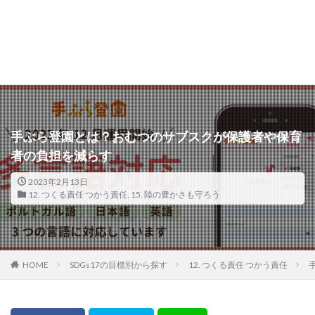
手ぶら登園とは？おむつのサブスクが保護者や保育
者の負担を減らす
2023年2月13日
12. つくる責任 つかう責任
,
15. 陸の豊かさも守ろう
HOME
SDGs17の目標別から探す
12. つくる責任 つかう責任