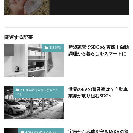
関連する記事
時短家電でSDGsを実践！自動
電化製品
調理から暮らしをスマートに
世界のEVの普及率は？自動車
11. 住み続けられるまちづく
りを
業界が取り組むSDGs
宇宙から地球を守るJAXAの役
4. 質の高い教育をみんなに