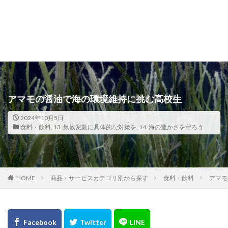
アマモの醤油で海の環境維持に挑む高校生
2024年10月5日
食料・飲料
,
13. 気候変動に具体的な対策を
,
14. 海の豊かさを守ろう
HOME
商品・サービスカテゴリ別から探す
食料・飲料
アマモ