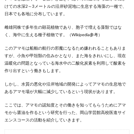
けての水深2～3メートルの沿岸砂泥地に生息する海藻の一種で、
日本でも各地に分布しています。
雌雄同株で多年生の顕花植物であり、胞子で増える藻類ではな
く、海中に生える種子植物です。（Wikipedia参考）
このアマモは船舶の航行の邪魔になるため嫌われることもありま
すが、小魚や甲殻類の住みかとなり、また海をきれいにし、現在
温暖化の問題となっている海水中の二酸化炭素を利用して酸素を
作り出すという働きもします。
しかし、水質の悪化や沿岸地域の開発によってアマモの生息地で
あるアマモ場が大幅に減少しているという現状があります。
ここでは、アマモの認知度とその働きを知ってもらうためにアマ
モから醤油を作るという研究を行った、岡山学芸館高校医進サイ
エンスコースの活動を紹介していきます。