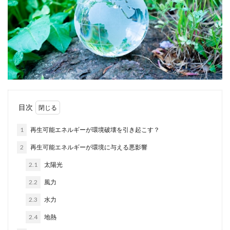
目次
1
再生可能エネルギーが環境破壊を引き起こす？
2
再生可能エネルギーが環境に与える悪影響
2.1
太陽光
2.2
風力
2.3
水力
2.4
地熱