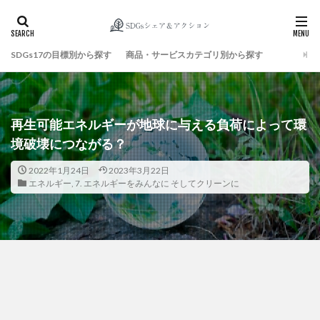
SDGs17の目標別から探す
商品・サービスカテゴリ別から探す
検索
再生可能エネルギーが地球に与える負荷によって環
境破壊につながる？
2022年1月24日
2023年3月22日
エネルギー
,
7. エネルギーをみんなに そしてクリーンに