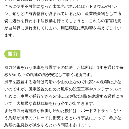
さらに使用不可能になった太陽光パネルにはカドミウムやセレ
ン、鉛などの有害物質が含まれているため、産業廃棄物として適
切に処分を行わず不法投棄を行ってしまうと、これらの有害物質
が自然界に漏れ出してしまい、周辺環境に悪影響を与えてしまい
ます。
風力
風力発電を行う風車を設置するのに適した場所は、1年を通じて毎
秒6.5ｍ以上の風速の風が安定して吹く場所です。
風車を設置する場所は海沿いや山の上なので民家への影響は少な
いのですが、風車設置のためと風車の設置工事やメンテナンスの
ために、車両が通行できる5ｍ以上の幅の道路を建設する過程にお
いて、大規模な森林伐採を行う必要が出てきます。
また風力発電施設が稼働し始めた後には、バードストライクとい
う鳥類が風車のブレードに衝突するという事故によって、希少な
鳥類の生息数が減少するという問題もあります。