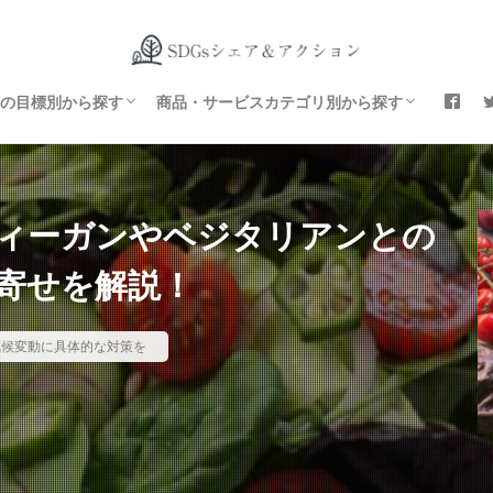
貧困をなくそう
飢餓をゼロに
すべての人に健康と福祉を
質の高い教育をみんなに
ジェンダー平等を実現しよう
安全な水とトイレを世界中に
エネルギーをみんなに そしてクリーンに
働きがいも経済成長も
産業と技術革新の基盤をつくろう
 人や国の不平等をなくそう
 住み続けられるまちづくりを
 つくる責任 つかう責任
 気候変動に具体的な対策を
 海の豊かさを守ろう
 陸の豊かさも守ろう
 平和と公正をすべての人に
 パートナーシップで目標を達成しよう
ファッション
食料・飲料
エネルギー
電化製品
雑貨
17の目標別から探す
商品・サービスカテゴリ別から探す
貧困をなくそう
飢餓をゼロに
すべての人に健康と福祉を
質の高い教育をみんなに
ジェンダー平等を実現しよう
安全な水とトイレを世界中に
エネルギーをみんなに そしてクリーンに
働きがいも経済成長も
産業と技術革新の基盤をつくろう
 人や国の不平等をなくそう
 住み続けられるまちづくりを
 つくる責任 つかう責任
 気候変動に具体的な対策を
 海の豊かさを守ろう
 陸の豊かさも守ろう
 平和と公正をすべての人に
 パートナーシップで目標を達成しよう
ファッション
食料・飲料
エネルギー
電化製品
雑貨
ィーガンやベジタリアンとの
寄せを解説！
. 気候変動に具体的な対策を