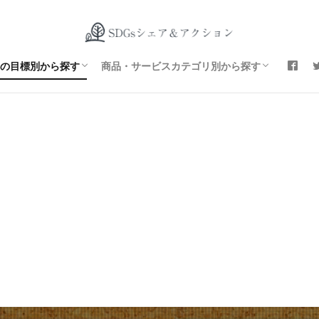
貧困をなくそう
飢餓をゼロに
すべての人に健康と福祉を
質の高い教育をみんなに
ジェンダー平等を実現しよう
安全な水とトイレを世界中に
エネルギーをみんなに そしてクリーンに
働きがいも経済成長も
産業と技術革新の基盤をつくろう
 人や国の不平等をなくそう
 住み続けられるまちづくりを
 つくる責任 つかう責任
 気候変動に具体的な対策を
 海の豊かさを守ろう
 陸の豊かさも守ろう
 平和と公正をすべての人に
 パートナーシップで目標を達成しよう
ファッション
食料・飲料
エネルギー
電化製品
雑貨
17の目標別から探す
商品・サービスカテゴリ別から探す
貧困をなくそう
飢餓をゼロに
すべての人に健康と福祉を
質の高い教育をみんなに
ジェンダー平等を実現しよう
安全な水とトイレを世界中に
エネルギーをみんなに そしてクリーンに
働きがいも経済成長も
産業と技術革新の基盤をつくろう
 人や国の不平等をなくそう
 住み続けられるまちづくりを
 つくる責任 つかう責任
 気候変動に具体的な対策を
 海の豊かさを守ろう
 陸の豊かさも守ろう
 平和と公正をすべての人に
 パートナーシップで目標を達成しよう
ファッション
食料・飲料
エネルギー
電化製品
雑貨