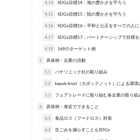
4.14
SDGs目標14：海の豊かさを守ろう
4.15
SDGs目標15：陸の豊かさを守ろう
4.16
SDGs目標16：平和と公正をすべての人に
4.17
SDGs目標17：パートナーシップで目標
4.18
169のターゲット例
5
具体例 – 企業の活動
5.1
パナソニック社の取り組み
5.2
kapok-knot（カポックノット）による
5.3
フェアトレードに取り組む各企業の取り組
6
具体例 – 身近でできること
6.1
食品ロス（フードロス）対策
6.2
生ごみを減らすこともSDGs