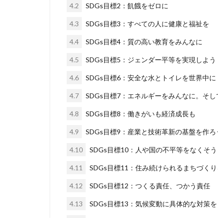
4.2
SDGs目標2：飢餓をゼロに
4.3
SDGs目標3：すべての人に健康と福祉を
4.4
SDGs目標4：質の高い教育をみんなに
4.5
SDGs目標5：ジェンダー平等を実現しよう
4.6
SDGs目標6：安全な水とトイレを世界中に
4.7
SDGs目標7：エネルギーをみんなに。そ
4.8
SDGs目標8：働きがいも経済成長も
4.9
SDGs目標9：産業と技術革新の基盤を作ろ
4.10
SDGs目標10：人や国の不平等をなくそう
4.11
SDGs目標11：住み続けられるまちづくり
4.12
SDGs目標12：つくる責任、つかう責任
4.13
SDGs目標13：気候変動に具体的な対策を