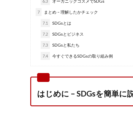
6.3
オーガニックコスメでSDGs
7
まとめ – 理解したかチェック
7.1
SDGsとは
7.2
SDGsとビジネス
7.3
SDGsと私たち
7.4
今すぐできるSDGsの取り組み例
はじめに – SDGsを簡単に