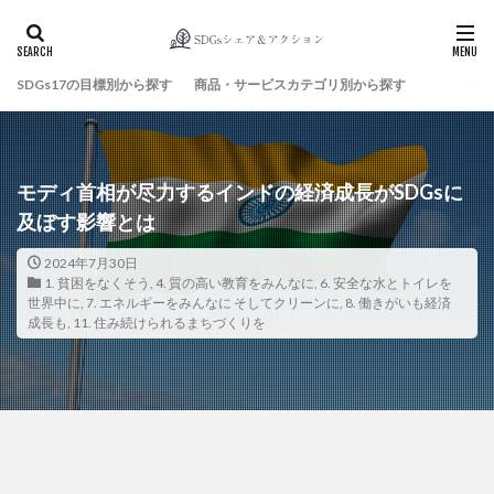
SDGs17の目標別から探す
商品・サービスカテゴリ別から探す
検索
モディ首相が尽力するインドの経済成長がSDGsに
及ぼす影響とは
2024年7月30日
1. 貧困をなくそう
,
4. 質の高い教育をみんなに
,
6. 安全な水とトイレを
世界中に
,
7. エネルギーをみんなに そしてクリーンに
,
8. 働きがいも経済
成長も
,
11. 住み続けられるまちづくりを