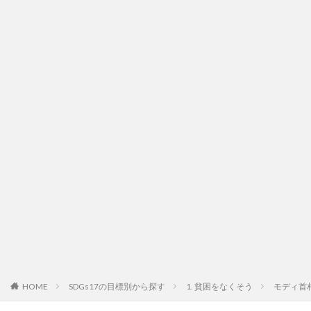
HOME
SDGs17の目標別から探す
1. 貧困をなくそう
モディ首