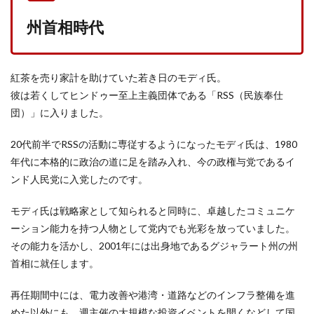
州首相時代
紅茶を売り家計を助けていた若き日のモディ氏。
彼は若くしてヒンドゥー至上主義団体である「RSS（民族奉仕
団）」に入りました。
20代前半でRSSの活動に専従するようになったモディ氏は、1980
年代に本格的に政治の道に足を踏み入れ、今の政権与党であるイ
ンド人民党に入党したのです。
モディ氏は戦略家として知られると同時に、卓越したコミュニケ
ーション能力を持つ人物として党内でも光彩を放っていました。
その能力を活かし、2001年には出身地であるグジャラート州の州
首相に就任します。
再任期間中には、電力改善や港湾・道路などのインフラ整備を進
めた以外にも、週主催の大規模な投資イベントを開くなどして国