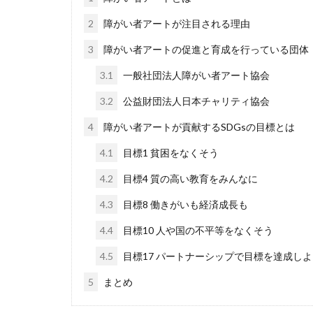
2
障がい者アートが注目される理由
3
障がい者アートの促進と育成を行っている団体
3.1
一般社団法人障がい者アート協会
3.2
公益財団法人日本チャリティ協会
4
障がい者アートが貢献するSDGsの目標とは
4.1
目標1 貧困をなくそう
4.2
目標4 質の高い教育をみんなに
4.3
目標8 働きがいも経済成長も
4.4
目標10 人や国の不平等をなくそう
4.5
目標17 パートナーシップで目標を達成しよ
5
まとめ