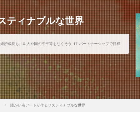
スティナブルな世界
も経済成長も
,
10. 人や国の不平等をなくそう
,
17. パートナーシップで目標
う
障がい者アートが作るサスティナブルな世界