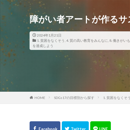
障がい者アートが作るサ
2024年1月21日
1. 貧困をなくそう
,
4. 質の高い教育をみんなに
,
8. 働きがい
を達成しよう
HOME
SDGs17の目標別から探す
1. 貧困をなくそ