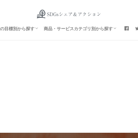
貧困をなくそう
飢餓をゼロに
すべての人に健康と福祉を
質の高い教育をみんなに
ジェンダー平等を実現しよう
安全な水とトイレを世界中に
エネルギーをみんなに そしてクリーンに
働きがいも経済成長も
産業と技術革新の基盤をつくろう
 人や国の不平等をなくそう
 住み続けられるまちづくりを
 つくる責任 つかう責任
 気候変動に具体的な対策を
 海の豊かさを守ろう
 陸の豊かさも守ろう
 平和と公正をすべての人に
 パートナーシップで目標を達成しよう
ファッション
食料・飲料
エネルギー
電化製品
雑貨
17の目標別から探す
商品・サービスカテゴリ別から探す
貧困をなくそう
飢餓をゼロに
すべての人に健康と福祉を
質の高い教育をみんなに
ジェンダー平等を実現しよう
安全な水とトイレを世界中に
エネルギーをみんなに そしてクリーンに
働きがいも経済成長も
産業と技術革新の基盤をつくろう
 人や国の不平等をなくそう
 住み続けられるまちづくりを
 つくる責任 つかう責任
 気候変動に具体的な対策を
 海の豊かさを守ろう
 陸の豊かさも守ろう
 平和と公正をすべての人に
 パートナーシップで目標を達成しよう
ファッション
食料・飲料
エネルギー
電化製品
雑貨