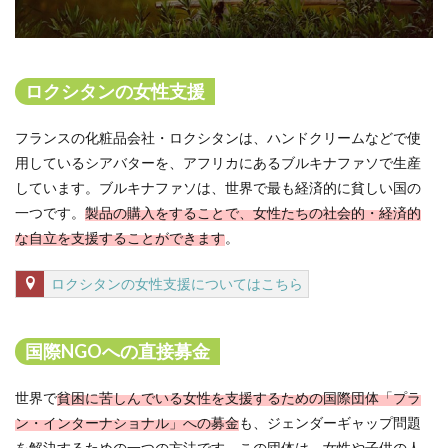
ロクシタンの女性支援
フランスの化粧品会社・ロクシタンは、ハンドクリームなどで使
用しているシアバターを、アフリカにあるブルキナファソで生産
しています。ブルキナファソは、世界で最も経済的に貧しい国の
一つです。
製品の購入をすることで、女性たちの社会的・経済的
な自立を支援することができます
。
ロクシタンの女性支援についてはこちら
国際NGOへの直接募金
世界で
貧困に苦しんでいる女性を支援するための国際団体「プラ
ン・インターナショナル」への募金
も、ジェンダーギャップ問題
を解決するための一つの方法です。この団体は、女性や子供の人