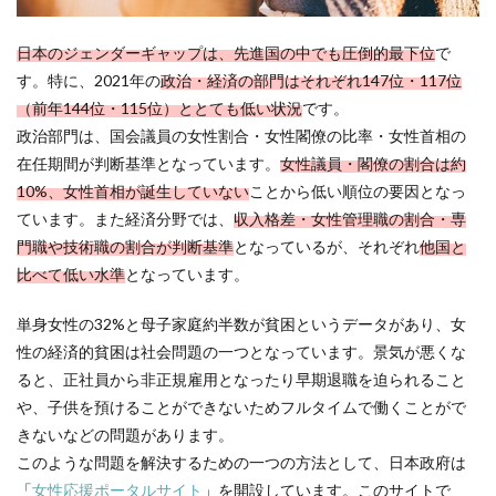
日本のジェンダーギャップは、先進国の中でも圧倒的最下位
で
す。特に、2021年の
政治・経済の部門はそれぞれ147位・117位
（前年144位・115位）ととても低い状況
です。
政治部門は、国会議員の女性割合・女性閣僚の比率・女性首相の
在任期間が判断基準となっています。
女性議員・閣僚の割合は約
10%、女性首相が誕生していない
ことから低い順位の要因となっ
ています。また経済分野では、
収入格差・女性管理職の割合・専
門職や技術職の割合が判断基準
となっているが、それぞれ
他国と
比べて低い水準
となっています。
単身女性の32%と母子家庭約半数が貧困というデータがあり、女
性の経済的貧困は社会問題の一つとなっています。景気が悪くな
ると、正社員から非正規雇用となったり早期退職を迫られること
や、子供を預けることができないためフルタイムで働くことがで
きないなどの問題があります。
このような問題を解決するための一つの方法として、日本政府は
「
女性応援ポータルサイト
」を開設しています。このサイトで