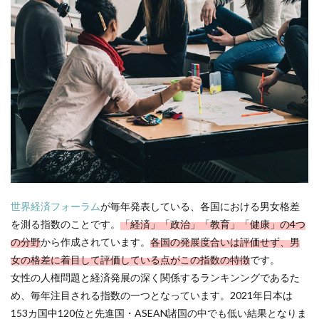
世界経済フォーラム
が毎年発表している、各国における男女格差
を測る指数のことです。
「経済」「政治」「教育」「健康」の4つ
の分野
から作成されています。
各国の発展度合いは評価せず、男
女の格差に着目して評価している点がこの指数の特徴
です。
女性の人権問題と経済発展の深く関係するランキンングであるた
め、毎年注目される指数の一つとなっています。2021年日本は
153カ国中120位と先進国・ASEAN諸国の中でも低い結果となりま