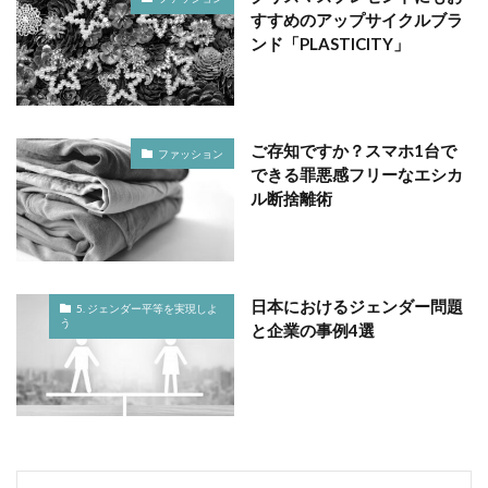
すすめのアップサイクルブラ
ンド「PLASTICITY」
ご存知ですか？スマホ1台で
ファッション
できる罪悪感フリーなエシカ
ル断捨離術
日本におけるジェンダー問題
5. ジェンダー平等を実現しよ
う
と企業の事例4選