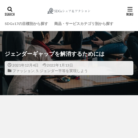
SDGs17の目標別から探す
商品・サービスカテゴリ別から探す
検索
ジェンダーギャップを解消するためには
2021年12月4日
2022年1月13日
ファッション
,
5. ジェンダー平等を実現しよう