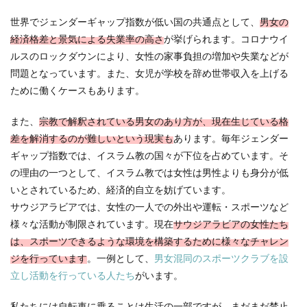
世界でジェンダーギャップ指数が低い国の共通点として、
男女の
経済格差と景気による失業率の高さ
が挙げられます。コロナウイ
ルスのロックダウンにより、女性の家事負担の増加や失業などが
問題となっています。また、女児が学校を辞め世帯収入を上げる
ために働くケースもあります。
また、
宗教で解釈されている男女のあり方が、現在生じている格
差を解消するのが難しいという現実も
あります。毎年ジェンダー
ギャップ指数では、イスラム教の国々が下位を占めています。そ
の理由の一つとして、イスラム教では女性は男性よりも身分が低
いとされているため、経済的自立を妨げています。
サウジアラビアでは、女性の一人での外出や運転・スポーツなど
様々な活動が制限されています。現在
サウジアラビアの女性たち
は、スポーツできるような環境を構築するために様々なチャレン
ジを行っています
。一例として、
男女混同のスポーツクラブを設
立し活動を行っている人たち
がいます。
私たちには自転車に乗ることは生活の一部ですが、まだまだ禁止