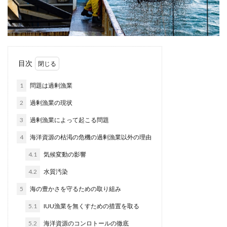
目次
1
問題は過剰漁業
2
過剰漁業の現状
3
過剰漁業によって起こる問題
4
海洋資源の枯渇の危機の過剰漁業以外の理由
4.1
気候変動の影響
4.2
水質汚染
5
海の豊かさを守るための取り組み
5.1
IUU漁業を無くすための措置を取る
5.2
海洋資源のコンロトールの徹底