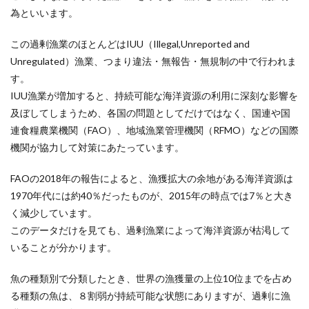
為といいます。
この過剰漁業のほとんどはIUU（Illegal,Unreported and
Unregulated）漁業、つまり違法・無報告・無規制の中で行われま
す。
IUU漁業が増加すると、持続可能な海洋資源の利用に深刻な影響を
及ぼしてしまうため、各国の問題としてだけではなく、国連や国
連食糧農業機関（FAO）、地域漁業管理機関（RFMO）などの国際
機関が協力して対策にあたっています。
FAOの2018年の報告によると、漁獲拡大の余地がある海洋資源は
1970年代には約40％だったものが、2015年の時点では7％と大き
く減少しています。
このデータだけを見ても、過剰漁業によって海洋資源が枯渇して
いることが分かります。
魚の種類別で分類したとき、世界の漁獲量の上位10位までを占め
る種類の魚は、８割弱が持続可能な状態にありますが、過剰に漁