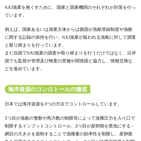
IUU漁業を無くすために、国家と国家機関のそれぞれが対策を行っ
ています。
例えば、国家あるいは漁業主体からは旗国が漁船登録制度や漁船
に関する記録の保持を行い、IUU漁業が疑われる漁船に対して調査
と取り締まりを行っています。
また自国でIUU漁業の調査や取り締まりを行うだけではなく、沿岸
国でも監視や管理及び検査の実施や関係国と協力し、情報交換な
どを進めています。
海洋資源のコンロトールの徹底
日本では海洋資源を3つの方法でコントロールしています。
1つ目が漁船の隻数や馬力数の制限等によって漁獲圧力を入り口で
制限するインプットコントロール、2つ目が産卵期を禁漁にする・
網目の大きさを規制することで漁獲量の効率性を制限し、産卵親