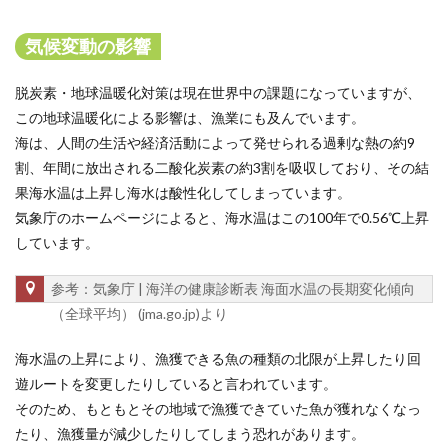
気候変動の影響
脱炭素・地球温暖化対策は現在世界中の課題になっていますが、
この地球温暖化による影響は、漁業にも及んでいます。
海は、人間の生活や経済活動によって発せられる過剰な熱の約9
割、年間に放出される二酸化炭素の約3割を吸収しており、その結
果海水温は上昇し海水は酸性化してしまっています。
気象庁のホームページによると、海水温はこの100年で0.56℃上昇
しています。
参考：気象庁 | 海洋の健康診断表 海面水温の長期変化傾向
（全球平均） (jma.go.jp)より
海水温の上昇により、漁獲できる魚の種類の北限が上昇したり回
遊ルートを変更したりしていると言われています。
そのため、もともとその地域で漁獲できていた魚が獲れなくなっ
たり、漁獲量が減少したりしてしまう恐れがあります。