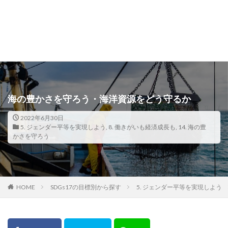
海の豊かさを守ろう・海洋資源をどう守るか
2022年6月30日
5. ジェンダー平等を実現しよう
,
8. 働きがいも経済成長も
,
14. 海の豊
かさを守ろう
HOME
SDGs17の目標別から探す
5. ジェンダー平等を実現しよう