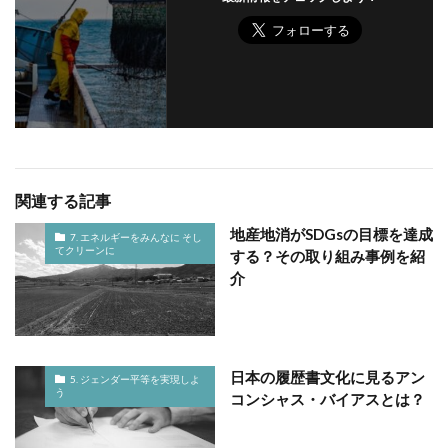
関連する記事
地産地消がSDGsの目標を達成
7. エネルギーをみんなに そし
てクリーンに
する？その取り組み事例を紹
介
日本の履歴書文化に見るアン
5. ジェンダー平等を実現しよ
う
コンシャス・バイアスとは？