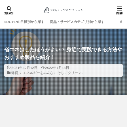
SDGs17の目標別から探す
商品・サービスカテゴリ別から探す
検索
省エネはしたほうがよい？ 身近で実践できる方法や
おすすめ製品を紹介！
2021年12月12日
2022年1月13日
雑貨
,
7. エネルギーをみんなに そしてクリーンに