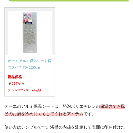
オーエ アルミ保温シート 両
面タイプ 70×120cm
新品価格
￥587
から
(2021/12/12 00:56時点)
オーエのアルミ保温シートは、発泡ポリエチレンの
保温力でお風
呂のお湯を冷めにくくしてくれるアイテム
です。
使い方はシンプルです。浴槽の内径を測定して表面に印を付けた