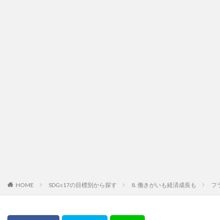
HOME
SDGs17の目標別から探す
8. 働きがいも経済成長も
フ