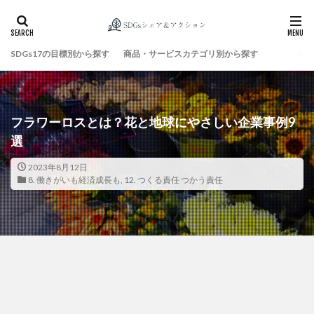
SDGs17の目標別から探す
商品・サービスカテゴリ別から探す
検索
フラワーロスとは？花と地球にやさしい企業事例9
選
2023年8月12日
8. 働きがいも経済成長も
,
12. つくる責任 つかう責任